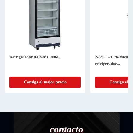
Refrigerador de 2-8°C 406L
2-8°C 62L de vacuna 
refrigerador...
Consiga el mejor precio
Consiga el m
contacto