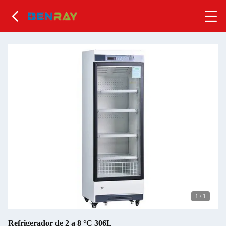
1
/
1
Refrigerador de 2 a 8 °C 306L