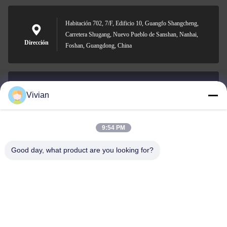
Habitación 702, 7/F, Edificio 10, Guangfo Shangcheng,
Carretera Shugang, Nuevo Pueblo de Sanshan, Nanhai,
Dirección
Foshan, Guangdong, China
Vivian
vivian@benraymed.com
Email
9:54 PM
Good day, what product are you looking for?
0086-158-1879-0524
Teléfono
Guangzhou Benray Medical Equipment Co.,