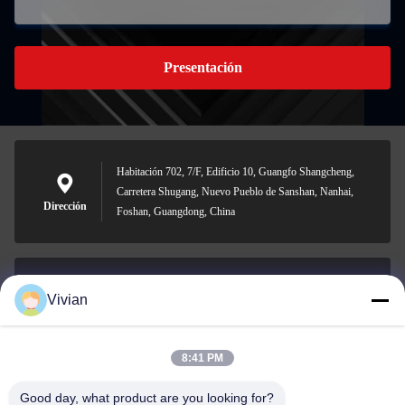
Presentación
Habitación 702, 7/F, Edificio 10, Guangfo Shangcheng,
Carretera Shugang, Nuevo Pueblo de Sanshan, Nanhai,
Dirección
Foshan, Guangdong, China
Vivian
vivian@benraymed.com
Email
8:41 PM
Good day, what product are you looking for?
0086-158-1879-0524