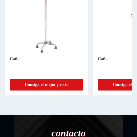
Caña
Caña
Consiga el mejor precio
Consiga el m
contacto