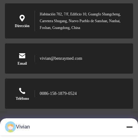
Habitación 702, 7/F, Edificio 10, Guangfo Shangcheng,
Carretera Shugang, Nuevo Pueblo de Sanshan, Nanhai,
Dirección
Foshan, Guangdong, China
vivian@benraymed.com
Email
0086-158-1879-0524
Teléfono
Vivian
Guangzhou Benray Medical Equipment Co.,