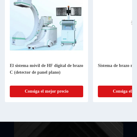
El sistema móvil de HF digital de brazo
Sistema de brazo móv
C (detector de panel plano)
Consiga el mejor precio
Consiga el m