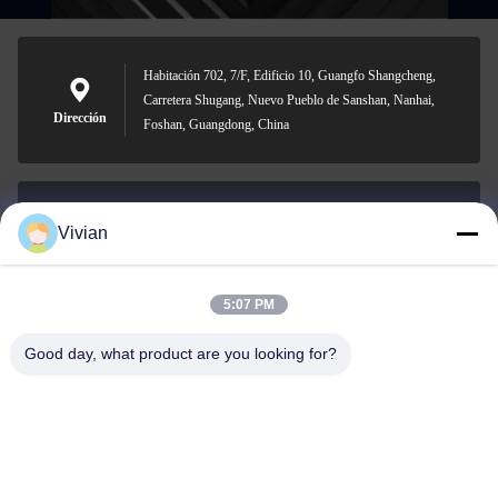
Habitación 702, 7/F, Edificio 10, Guangfo Shangcheng,
Carretera Shugang, Nuevo Pueblo de Sanshan, Nanhai,
Dirección
Foshan, Guangdong, China
Vivian
vivian@benraymed.com
Email
5:07 PM
Good day, what product are you looking for?
0086-158-1879-0524
Teléfono