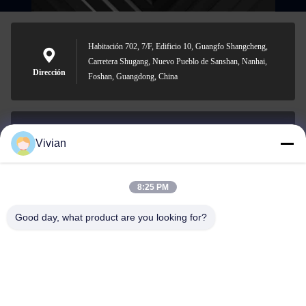
Habitación 702, 7/F, Edificio 10, Guangfo Shangcheng,
Carretera Shugang, Nuevo Pueblo de Sanshan, Nanhai,
Dirección
Foshan, Guangdong, China
Vivian
vivian@benraymed.com
Email
8:25 PM
Good day, what product are you looking for?
0086-158-1879-0524
Teléfono