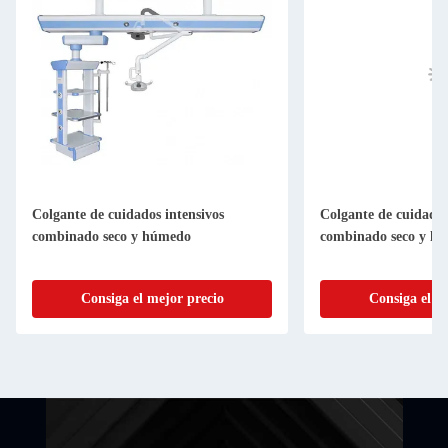
Colgante de cuidados intensivos
Colgante de cuidados
combinado seco y húmedo
combinado seco y h
Consiga el mejor precio
Consiga el m