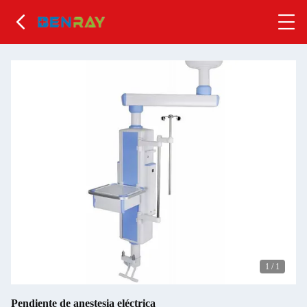
1
/
1
Pendiente de anestesia eléctrica